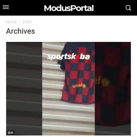
ModusPortal
Home
2020
Archives
BiH