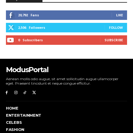
20,792
Fans
LIKE
2,506
Followers
FOLLOW
0
Subscribers
SUBSCRIBE
ModusPortal
Aenean mollis odio augue, sit amet sollicitudin augue ullamcorper
eget. Praesent tincidunt et neque congue efficitur.
HOME
ENTERTAINMENT
CELEBS
FASHION