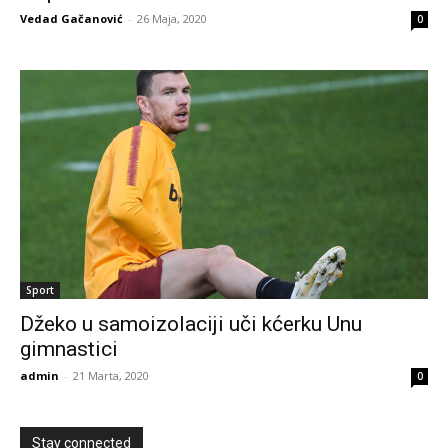
Vedad Gačanović
-
26 Maja, 2020
0
Sport
Džeko u samoizolaciji uči kćerku Unu
gimnastici
admin
-
21 Marta, 2020
0
Stay connected