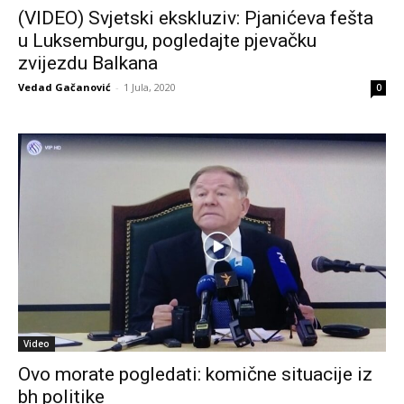
(VIDEO) Svjetski ekskluziv: Pjanićeva fešta
u Luksemburgu, pogledajte pjevačku
zvijezdu Balkana
Vedad Gačanović
-
1 Jula, 2020
0
Video
Ovo morate pogledati: komične situacije iz
bh politike