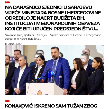
BIH
NA DANAŠNJOJ SJEDNICI U SARAJEVU
VIJEĆE MINISTARA BOSNE I HERCEGOVINE
ODREDILO JE NACRT BUDŽETA BH.
INSTITUCIJA I MEĐUNARODNIH OBAVEZA
KOJI ĆE BITI UPUĆEN PREDSJEDNIŠTVU...
Na današnjoj sjednici u Sarajevu Vijeće ministara Bosne i Hercegovine
odredilo je Nacrt budžeta...
18 Juna, 2020
BIH
KONAKOVIĆ: ISKRENO SAM TUŽAN ZBOG