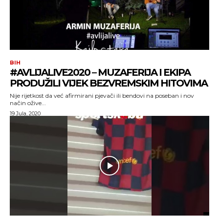
BIH
#AVLIJALIVE2020 – MUZAFERIJA I EKIPA
PRODUŽILI VIJEK BEZVREMSKIM HITOVIMA
Nije rijetkost da već afirmirani pjevači ili bendovi na poseban i nov
način ožive...
19 Jula, 2020