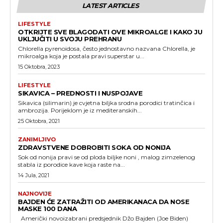
LATEST ARTICLES
LIFESTYLE
OTKRIJTE SVE BLAGODATI OVE MIKROALGE I KAKO JU
UKLJUČITI U SVOJU PREHRANU
Chlorella pyrenoidosa, često jednostavno nazvana Chlorella, je
mikroalga koja je postala pravi superstar u...
15 Oktobra, 2023
LIFESTYLE
SIKAVICA – PREDNOSTI I NUSPOJAVE
Sikavica (silimarin) je cvjetna biljka srodna porodici tratinčica i
ambrozija. Porijeklom je iz mediteranskih...
25 Oktobra, 2021
ZANIMLJIVO
ZDRAVSTVENE DOBROBITI SOKA OD NONIJA
Sok od nonija pravi se od ploda biljke noni , malog zimzelenog
stabla iz porodice kave koja raste na...
14 Jula, 2021
NAJNOVIJE
BAJDEN ĆE ZATRAŽITI OD AMERIKANACA DA NOSE
MASKE 100 DANA
Američki novoizabrani predsjednik Džo Bajden (Joe Biden)