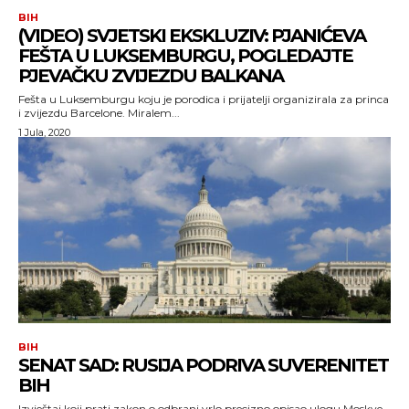
BIH
(VIDEO) SVJETSKI EKSKLUZIV: PJANIĆEVA
FEŠTA U LUKSEMBURGU, POGLEDAJTE
PJEVAČKU ZVIJEZDU BALKANA
Fešta u Luksemburgu koju je porodica i prijatelji organizirala za princa
i zvijezdu Barcelone. Miralem...
1 Jula, 2020
BIH
SENAT SAD: RUSIJA PODRIVA SUVERENITET
BIH
Izvještaj koji prati zakon o odbrani vrlo precizno opisao ulogu Moskve.