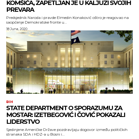
KOMŠIĆA, ZAPETLJAN JE U KALJUZI SVOJIH
PREVARA
Predsjednik Naroda i pravde Elmedin Konaković oštro je reagovao na
saopćenje Demokratske fronte u...
18 Juna, 2020
BIH
STATE DEPARTMENT O SPORAZUMU ZA
MOSTAR: IZETBEGOVIĆ I ČOVIĆ POKAZALI
LIDERSTVO
Sjedinjene Američke Države pozdravljaju dogovor između političkih
stranaka SDA i HDZ-a u Bosni i...