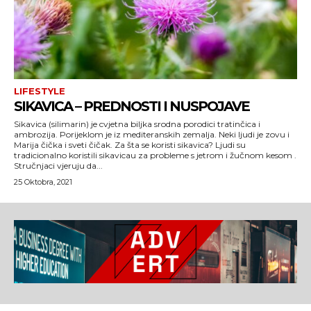
LIFESTYLE
SIKAVICA – PREDNOSTI I NUSPOJAVE
Sikavica (silimarin) je cvjetna biljka srodna porodici tratinčica i
ambrozija. Porijeklom je iz mediteranskih zemalja. Neki ljudi je zovu i
Marija čička i sveti čičak. Za šta se koristi sikavica? Ljudi su
tradicionalno koristili sikavicau za probleme s jetrom i žučnom kesom .
Stručnjaci vjeruju da...
25 Oktobra, 2021