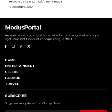
rekao je da će tražiti od Amerikanaca...
4 Decembra, 2020
ModusPortal
Aenean mollis odio augue, sit amet sollicitudin augue ullamcorper
eget. Praesent tincidunt et neque congue efficitur.
HOME
ENTERTAINMENT
CELEBS
FASHION
TRAVEL
SUBSCRIBE
To get email updates from Today News.