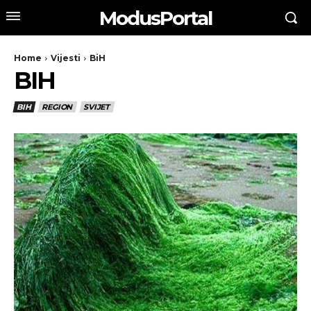
ModusPortal
Home
Vijesti
BiH
BIH
BIH
REGION
SVIJET