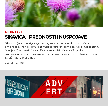
LIFESTYLE
SIKAVICA – PREDNOSTI I NUSPOJAVE
Sikavica (silimarin) je cvjetna biljka srodna porodici tratinčica i
ambrozija. Porijeklom je iz mediteranskih zemalja. Neki ljudi je zovu i
Marija čička i sveti čičak. Za šta se koristi sikavica? Ljudi su
tradicionalno koristili sikavicau za probleme s jetrom i žučnom kesom .
Stručnjaci vjeruju da...
25 Oktobra, 2021