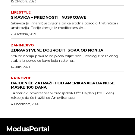
15 Oktobra, 2023
LIFESTYLE
SIKAVICA – PREDNOSTI I NUSPOJAVE
Sikavica (silimarin) je cvjetna biljka srodna porodici tratinčica i
ambrozija. Porijeklom je iz mediteranskih...
25 Oktobra, 2021
ZANIMLJIVO
ZDRAVSTVENE DOBROBITI SOKA OD NONIJA
Sok od nonija pravi se od ploda biljke noni , malog zimzelenog
stabla iz porodice kave koja raste na...
14 Jula, 2021
NAJNOVIJE
BAJDEN ĆE ZATRAŽITI OD AMERIKANACA DA NOSE
MASKE 100 DANA
Američki novoizabrani predsjednik Džo Bajden (Joe Biden)
rekao je da će tražiti od Amerikanaca...
4 Decembra, 2020
ModusPortal