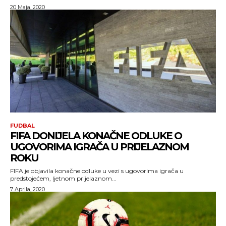
20 Maja, 2020
FUDBAL
FIFA DONIJELA KONAČNE ODLUKE O
UGOVORIMA IGRAČA U PRIJELAZNOM
ROKU
FIFA je objavila konačne odluke u vezi s ugovorima igrača u
predstojećem, ljetnom prijelaznom...
7 Aprila, 2020