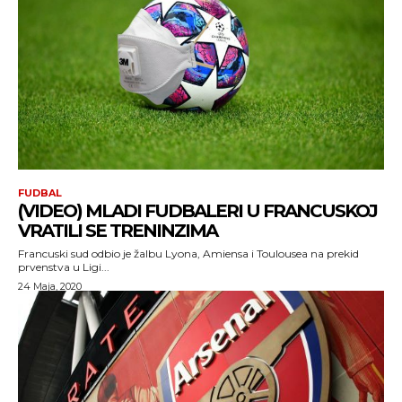
FUDBAL
(VIDEO) MLADI FUDBALERI U FRANCUSKOJ
VRATILI SE TRENINZIMA
Francuski sud odbio je žalbu Lyona, Amiensa i Toulousea na prekid
prvenstva u Ligi...
24 Maja, 2020