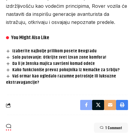
izdržljivošću kao vodećim principima, Rover vozila će
nastaviti da inspirišu generacije avanturista da
istražuju, otkrivaju i osvajaju nepoznate predele.
You Might Also Like
Izaberite najbolje prilikom posete Beogradu
Solo putovanje: Otkrijte svet izvan zone komfora!
Da li je ženska majica savršeni komad odeće
Kako funkcioniše prevoz pokojnika iz Nemačke za Srbiju?
Vaš ormar kao ogledalo razumne potrošnje ili luksuzne
ekstravagancije?
1 Comment