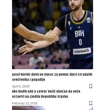
Jusuf Nurkić donirao novac za pomoć djeci stradalih
sveštenika i popadije
April 5, 2026
Ako Dodik ode u zatvor Vučić obećao da neće
ostaviti na cjedilu Republiku Srpsku
February 22, 2025