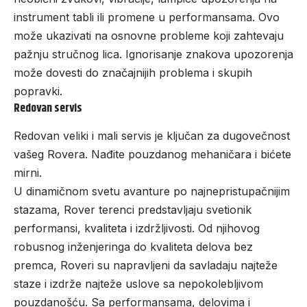
instrument tabli ili promene u performansama. Ovo
može ukazivati na osnovne probleme koji zahtevaju
pažnju stručnog lica. Ignorisanje znakova upozorenja
može dovesti do značajnijih problema i skupih
popravki.
Redovan servis
Redovan veliki i mali servis je ključan za dugovečnost
vašeg Rovera. Nađite pouzdanog mehaničara i bićete
mirni.
U dinamičnom svetu avanture po najnepristupačnijim
stazama, Rover terenci predstavljaju svetionik
performansi, kvaliteta i izdržljivosti. Od njihovog
robusnog inženjeringa do kvaliteta delova bez
premca, Roveri su napravljeni da savladaju najteže
staze i izdrže najteže uslove sa nepokolebljivom
pouzdanošću. Sa performansama, delovima i