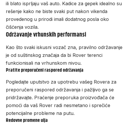
ili blato isprljaju vaš auto.
Kadice za gepek
idealno su
rešenje kako ne biste svaki put nakon vikenda
provedenog u prirodi imali dodatnog posla oko
čišćenja vozila.
Održavanje vrhunskih performansi
Kao što svaki iskusni vozač zna, pravilno održavanje
je od suštinskog značaja da bi Rover terenci
funkcionisali na vrhunskom nivou.
Pratite preporučeni raspored održavanja
Pogledajte uputstvo za upotrebu vašeg Rovera za
preporučeni raspored održavanja i pažljivo ga se
pridržavajte. Praćenje preporuka proizvođača će
pomoći da vaš Rover radi nesmetano i sprečiće
potencijalne probleme na putu.
Redovne promene ulja