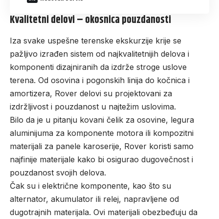
Kvalitetni delovi – okosnica pouzdanosti
Iza svake uspešne terenske ekskurzije krije se
pažljivo izrađen sistem od najkvalitetnijih delova i
komponenti dizajniranih da izdrže stroge uslove
terena. Od osovina i pogonskih linija do kočnica i
amortizera,
Rover delovi
su projektovani za
izdržljivost i pouzdanost u najtežim uslovima.
Bilo da je u pitanju kovani čelik za osovine, legura
aluminijuma za komponente motora ili kompozitni
materijali za panele karoserije, Rover koristi samo
najfinije materijale kako bi osigurao dugovečnost i
pouzdanost svojih delova.
Čak su i električne komponente, kao što su
alternator
, akumulator ili relej, napravljene od
dugotrajnih materijala. Ovi materijali obezbeđuju da