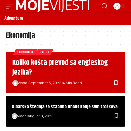
Adventure
Ekonomija
EKONOMIJA
SVIJET
Koliko košta prevod sa engleskog
jezika?
vlada
September 5, 2023
4 Min Read
Dinarska štednja za stabilno finansiranje svih troškova
vlada
August 8, 2023