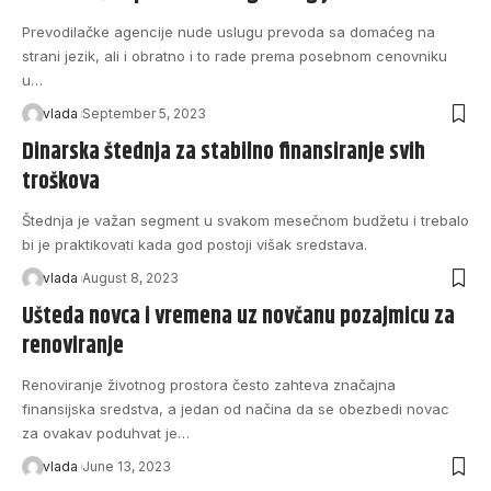
Prevodilačke agencije nude uslugu prevoda sa domaćeg na
strani jezik, ali i obratno i to rade prema posebnom cenovniku
u…
vlada
September 5, 2023
Dinarska štednja za stabilno finansiranje svih
troškova
Štednja je važan segment u svakom mesečnom budžetu i trebalo
bi je praktikovati kada god postoji višak sredstava.
vlada
August 8, 2023
Ušteda novca i vremena uz novčanu pozajmicu za
renoviranje
Renoviranje životnog prostora često zahteva značajna
finansijska sredstva, a jedan od načina da se obezbedi novac
za ovakav poduhvat je…
vlada
June 13, 2023