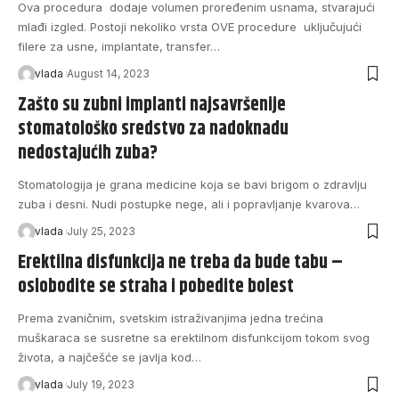
Ova procedura dodaje volumen proređenim usnama, stvarajući
mlađi izgled. Postoji nekoliko vrsta OVE procedure uključujući
filere za usne, implantate, transfer…
vlada
August 14, 2023
Zašto su zubni implanti najsavršenije
stomatološko sredstvo za nadoknadu
nedostajućih zuba?
Stomatologija je grana medicine koja se bavi brigom o zdravlju
zuba i desni. Nudi postupke nege, ali i popravljanje kvarova…
vlada
July 25, 2023
Erektilna disfunkcija ne treba da bude tabu –
oslobodite se straha i pobedite bolest
Prema zvaničnim, svetskim istraživanjima jedna trećina
muškaraca se susretne sa erektilnom disfunkcijom tokom svog
života, a najčešće se javlja kod…
vlada
July 19, 2023