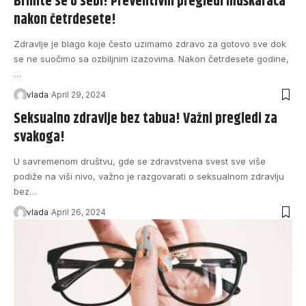
Brinite se o sebi! Preventivni pregledi muškaraca
nakon četrdesete!
Zdravlje je blago koje često uzimamo zdravo za gotovo sve dok
se ne suočimo sa ozbiljnim izazovima. Nakon četrdesete godine,
…
vlada
April 29, 2024
Seksualno zdravlje bez tabua! Važni pregledi za
svakoga!
U savremenom društvu, gde se zdravstvena svest sve više
podiže na viši nivo, važno je razgovarati o seksualnom zdravlju
bez…
vlada
April 26, 2024