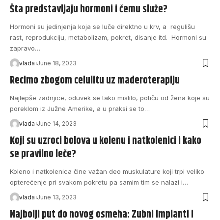
Šta predstavljaju hormoni i čemu služe?
Hormoni su jedinjenja koja se luče direktno u krv, a regulišu
rast, reprodukciju, metabolizam, pokret, disanje itd. Hormoni su
zapravo…
vlada
June 18, 2023
Recimo zbogom celulitu uz maderoterapiju
Najlepše zadnjice, oduvek se tako mislilo, potiču od žena koje su
poreklom iz Južne Amerike, a u praksi se to…
vlada
June 14, 2023
Koji su uzroci bolova u kolenu i natkolenici i kako
se pravilno leče?
Koleno i natkolenica čine važan deo muskulature koji trpi veliko
opterećenje pri svakom pokretu pa samim tim se nalazi i…
vlada
June 13, 2023
Najbolji put do novog osmeha: Zubni implanti i