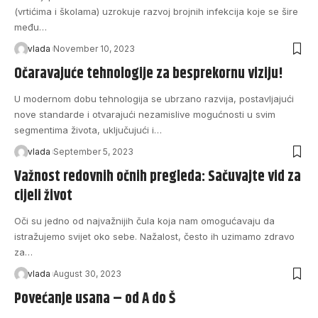
(vrtićima i školama) uzrokuje razvoj brojnih infekcija koje se šire
među…
vlada
November 10, 2023
Očaravajuće tehnologije za besprekornu viziju!
U modernom dobu tehnologija se ubrzano razvija, postavljajući
nove standarde i otvarajući nezamislive mogućnosti u svim
segmentima života, uključujući i…
vlada
September 5, 2023
Važnost redovnih očnih pregleda: Sačuvajte vid za
cijeli život
Oči su jedno od najvažnijih čula koja nam omogućavaju da
istražujemo svijet oko sebe. Nažalost, često ih uzimamo zdravo
za…
vlada
August 30, 2023
Povećanje usana – od A do Š