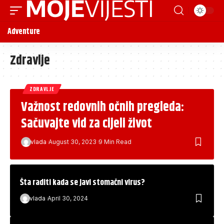
Adventure
Zdravlje
ZDRAVLJE
Važnost redovnih očnih pregleda:
Sačuvajte vid za cijeli život
vlada
August 30, 2023
9 Min Read
Šta raditi kada se javi stomačni virus?
vlada
April 30, 2024