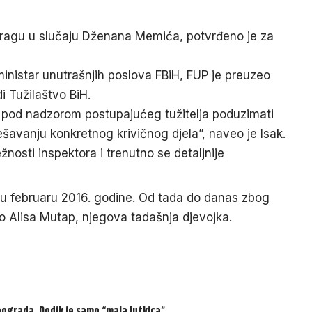
istragu u slučaju Dženana Memića, potvrđeno je za
nistar unutrašnjih poslova FBiH, FUP je preuzeo
 Tužilaštvo BiH.
du pod nadzorom postupajućeg tužitelja poduzimati
ješavanju konkretnog krivičnog djela”, naveo je Isak.
nosti inspektora i trenutno se detaljnije
u februaru 2016. godine. Od tada do danas zbog
o Alisa Mutap, njegova tadašnja djevojka.
eograda. Dodik je samo “mala lutkica”