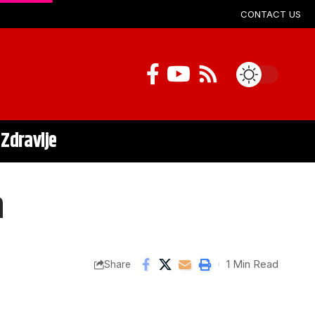
CONTACT US
Zdravlje
a
1 Min Read
Share