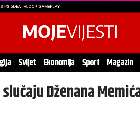
S PS 5
DEATHLOOP GAMEPLAY
gija
Svijet
Ekonomija
Sport
Magazin
o slučaju Dženana Memić