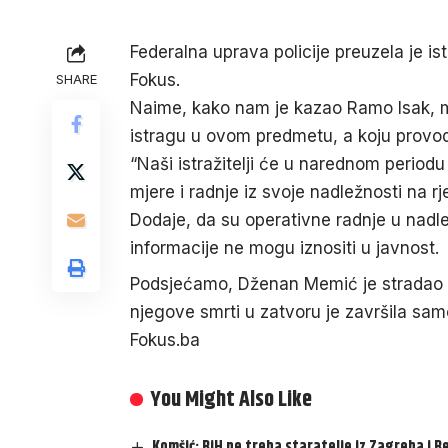
Federalna uprava policije preuzela je 
Fokus.
SHARE
Naime, kako nam je kazao Ramo Isak, mi
istragu u ovom predmetu, a koju provodi
“Naši istražitelji će u narednom perio
mjere i radnje iz svoje nadležnosti na r
Dodaje, da su operativne radnje u nadlež
informacije ne mogu iznositi u javnost.
Podsjećamo, Dženan Memić je stradao 
njegove smrti u zatvoru je završila sam
Fokus.ba
You Might Also Like
Komšić: BiH ne treba staratelje iz Zagreba i B