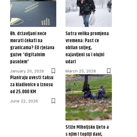
Bh. državljani neće
Sutra velika promjena
morati čekati na
vremena: Past će
granicama? EU rješava
obilan snijeg,
gužve “digitalnim
najavljeni su i olujni
pasošem”
udari
January 20, 2026
March 25, 2026
Planiraju uvesti taksu
za kladionice u iznosu
od 25.000 KM
June 22, 2026
Stiže Miholjsko ljeto a
s njim i topliji dani,