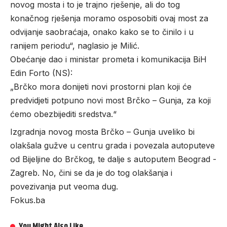
novog mosta i to je trajno rješenje, ali do tog
konačnog rješenja moramo osposobiti ovaj most za
odvijanje saobraćaja, onako kako se to činilo i u
ranijem periodu“, naglasio je Milić.
Obećanje dao i ministar prometa i komunikacija BiH
Edin Forto (NS):
„Brčko mora donijeti novi prostorni plan koji će
predvidjeti potpuno novi most Brčko – Gunja, za koji
ćemo obezbijediti sredstva.“
Izgradnja novog mosta Brčko – Gunja uveliko bi
olakšala gužve u centru grada i povezala autoputeve
od Bijeljine do Brčkog, te dalje s autoputem Beograd -
Zagreb. No, čini se da je do tog olakšanja i
povezivanja put veoma dug.
Fokus.ba
You Might Also Like