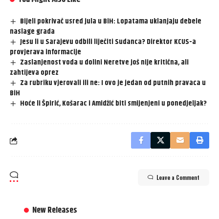
Bijeli pokrivač usred jula u BiH: Lopatama uklanjaju debele
naslage grada
Jesu li u Sarajevu odbili liječiti Sudanca? Direktor KCUS-a
provjerava informacije
Zaslanjenost voda u dolini Neretve još nije kritična, ali
zahtijeva oprez
Za rubriku vjerovali ili ne: I ovo je jedan od putnih pravaca u
BiH
Hoće li Špirić, Košarac i Amidžić biti smijenjeni u ponedjeljak?
Leave a Comment
New Releases