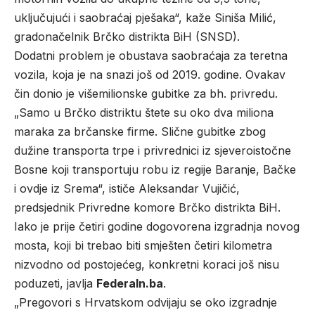
uključujući i saobraćaj pješaka“, kaže Siniša Milić,
gradonačelnik Brčko distrikta BiH (SNSD).
Dodatni problem je obustava saobraćaja za teretna
vozila, koja je na snazi još od 2019. godine. Ovakav
čin donio je višemilionske gubitke za bh. privredu.
„Samo u Brčko distriktu štete su oko dva miliona
maraka za brčanske firme. Slične gubitke zbog
dužine transporta trpe i privrednici iz sjeveroistočne
Bosne koji transportuju robu iz regije Baranje, Bačke
i ovdje iz Srema“, ističe Aleksandar Vujičić,
predsjednik Privredne komore Brčko distrikta BiH.
Iako je prije četiri godine dogovorena izgradnja novog
mosta, koji bi trebao biti smješten četiri kilometra
nizvodno od postojećeg, konkretni koraci još nisu
poduzeti, javlja
Federaln.ba
.
„Pregovori s Hrvatskom odvijaju se oko izgradnje