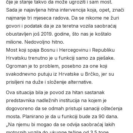
čije je stanje takvo da može ugroziti i sam most.
Sada je najavljena hitna intervencija koja, opet, znači
najmanje tri mjeseca radova. Da se nikome ne žuri
govori i podatak da je za teretna vozila saobraćaj
obustavljen još 2019. godine, što nas je koštalo
milione. Nedovoljno hitno.
Most koji spaja Bosnu i Hercegovinu i Republiku
Hrvatsku trenutno je u funkciji samo za pješake.
Ogroman je to problem, posebno za one koji
svakodnevno putuju iz Hrvatske u Brčko, jer su
prisiljeni na duže i složenije alternative.
Ova situacija bila je povod za hitan sastanak
predstavnika nadležnih institucija na kojem je
dogovoreno da se odmah pristupi sanaciji oštećenja
mosta. Planirano je da u funkciji bude za 90 dana.
„Na njemu bi mogao da se odvija saobraćaj lakih
motornih vozila do ukupne težine od 3,5 tone,