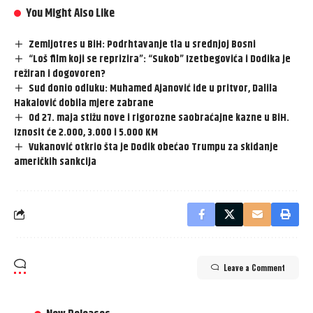
You Might Also Like
Zemljotres u BiH: Podrhtavanje tla u srednjoj Bosni
“Loš film koji se reprizira”: “Sukob” Izetbegovića i Dodika je
režiran i dogovoren?
Sud donio odluku: Muhamed Ajanović ide u pritvor, Dalila
Hakalović dobila mjere zabrane
Od 27. maja stižu nove i rigorozne saobraćajne kazne u BiH.
Iznosit će 2.000, 3.000 i 5.000 KM
Vukanović otkrio šta je Dodik obećao Trumpu za skidanje
američkih sankcija
Leave a Comment