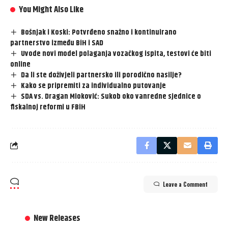
You Might Also Like
Bošnjak i Koski: Potvrđeno snažno i kontinuirano
partnerstvo između BiH i SAD
Uvode novi model polaganja vozačkog ispita, testovi će biti
online
Da li ste doživjeli partnersko ili porodično nasilje?
Kako se pripremiti za individualno putovanje
SDA vs. Dragan Mioković: Sukob oko vanredne sjednice o
fiskalnoj reformi u FBiH
Leave a Comment
New Releases