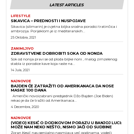
LATEST ARTICLES
LIFESTYLE
SIKAVICA – PREDNOSTI I NUSPOJAVE
Sikavica (silimarin) je cvjetna biljka srodna porodici tratinčica i
ambrozija. Porijeklom je iz mediteranskih...
25 Oktobra, 2021
ZANIMLJIVO
ZDRAVSTVENE DOBROBITI SOKA OD NONIJA
Sok od nonija pravi se od ploda biljke noni , malog zimzelenog
stabla iz porodice kave koja raste na...
14 Jula, 2021
NAJNOVIJE
BAJDEN ĆE ZATRAŽITI OD AMERIKANACA DA NOSE
MASKE 100 DANA
Američki novoizabrani predsjednik Džo Bajden (Joe Biden)
rekao je da će tražiti od Amerikanaca...
4 Decembra, 2020
NAJNOVIJE
(VIDEO) KESIĆ O DODIKOVOM PORAZU U BANJOJ LUCI:
MOŽE NAM NEKO NEŠTO, NISMO JAČI OD SUDBINE
Zoran Kesić nas genijalno nasmijava već godinama, vodeći