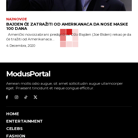
NAJNOVIJE
BAJDEN ĆE ZATRAŽITI OD AMERIKANACA DA NOSE MASKE
100 DANA
Američki novoizabrani predsjednik Džo Bajden (Joe Biden) rekao je da
će tražiti od Amerikanaca...
4 Decembra, 2020
ModusPortal
Aenean mollis odio augue, sit amet sollicitudin augue ullamcorper
eget. Praesent tincidunt et neque congue efficitur.
HOME
ENTERTAINMENT
CELEBS
FASHION