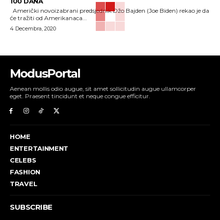
100 DANA
Američki novoizabrani predsjednik Džo Bajden (Joe Biden) rekao je da
će tražiti od Amerikanaca...
4 Decembra, 2020
ModusPortal
Aenean mollis odio augue, sit amet sollicitudin augue ullamcorper
eget. Praesent tincidunt et neque congue efficitur.
HOME
ENTERTAINMENT
CELEBS
FASHION
TRAVEL
SUBSCRIBE