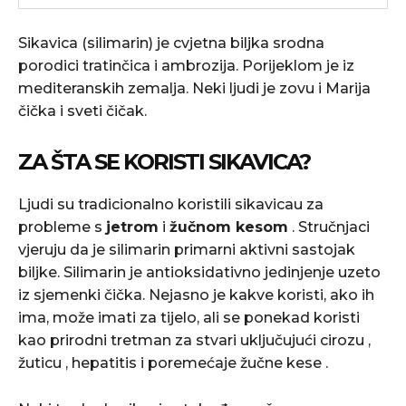
Sikavica (silimarin) je cvjetna biljka srodna
porodici tratinčica i ambrozija. Porijeklom je iz
mediteranskih zemalja. Neki ljudi je zovu i Marija
čička i sveti čičak.
ZA ŠTA SE KORISTI SIKAVICA?
Ljudi su tradicionalno koristili sikavicau za
probleme s
jetrom
i
žučnom kesom
. Stručnjaci
vjeruju da je silimarin primarni aktivni sastojak
biljke. Silimarin je antioksidativno jedinjenje uzeto
iz sjemenki čička. Nejasno je kakve koristi, ako ih
ima, može imati za tijelo, ali se ponekad koristi
kao prirodni tretman za stvari uključujući cirozu ,
žuticu , hepatitis i poremećaje žučne kese .