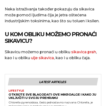
Neka istraživanja također pokazuju da sikavica
može pomoći ljudima čija je jetra oštećena
industrijskim toksinima, kao što su toluen i ksilen.
U KOM OBLIKU MOŽEMO PRONAĆI
SIKAVICU?
Sikavicu možemo pronaći u obliku
sikavica prah
,
kao i u obliku
ulje sikavica
, kao i u obliku čaja.
LATEST ARTICLES
LIFESTYLE
OTKRIJTE SVE BLAGODATI OVE MIKROALGE I KAKO JU
UKLJUČITI U SVOJU PREHRANU
Chlorella pyrenoidosa, često jednostavno nazvana Chlorella, je
mikroalga koja je postala pravi superstar u...