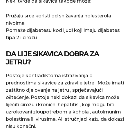
Neki tvrde da sikavica takođe može:
Pružaju srce koristi od snižavanja holesterola
nivoima
Pomaže dijabetesu kod ljudi koji imaju dijabetes
tipa 2 i cirozu
DA LI JE SIKAVICA DOBRA ZA
JETRU?
Postoje kontradiktorna istraživanja o
prednostima sikavice za zdravlje jetre . Može imati
zaštitno djelovanje na jetru , sprječavajući
oštećenje. Postoje neki dokazi da sikavica može
liječiti cirozu i kronični hepatitis , koji mogu biti
uzrokovani zloupotrebom alkohola , autoimunim
bolestima ili virusima. Ali stručnjaci kažu da dokazi
nisu konačni.