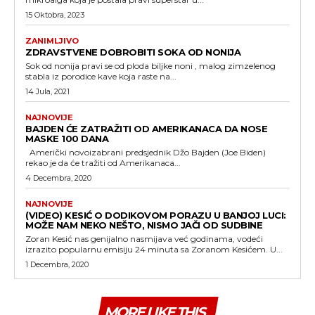
15 Oktobra, 2023
ZANIMLJIVO
ZDRAVSTVENE DOBROBITI SOKA OD NONIJA
Sok od nonija pravi se od ploda biljke noni , malog zimzelenog
stabla iz porodice kave koja raste na...
14 Jula, 2021
NAJNOVIJE
BAJDEN ĆE ZATRAŽITI OD AMERIKANACA DA NOSE
MASKE 100 DANA
Američki novoizabrani predsjednik Džo Bajden (Joe Biden)
rekao je da će tražiti od Amerikanaca...
4 Decembra, 2020
NAJNOVIJE
(VIDEO) KESIĆ O DODIKOVOM PORAZU U BANJOJ LUCI:
MOŽE NAM NEKO NEŠTO, NISMO JAČI OD SUDBINE
Zoran Kesić nas genijalno nasmijava već godinama, vodeći
izrazito popularnu emisiju 24 minuta sa Zoranom Kesićem. U...
1 Decembra, 2020
MORE LIKE THIS