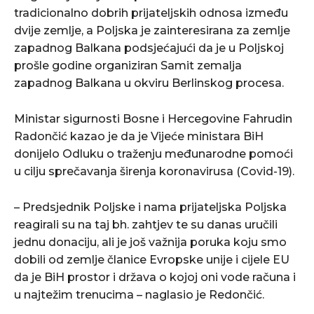
tradicionalno dobrih prijateljskih odnosa između
dvije zemlje, a Poljska je zainteresirana za zemlje
zapadnog Balkana podsjećajući da je u Poljskoj
prošle godine organiziran Samit zemalja
zapadnog Balkana u okviru Berlinskog procesa.
Ministar sigurnosti Bosne i Hercegovine Fahrudin
Radončić kazao je da je Vijeće ministara BiH
donijelo Odluku o traženju međunarodne pomoći
u cilju sprečavanja širenja koronavirusa (Covid-19).
– Predsjednik Poljske i nama prijateljska Poljska
reagirali su na taj bh. zahtjev te su danas uručili
jednu donaciju, ali je još važnija poruka koju smo
dobili od zemlje članice Evropske unije i cijele EU
da je BiH prostor i država o kojoj oni vode računa i
u najtežim trenucima – naglasio je Redončić.