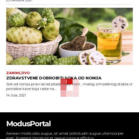
25 Oktobra, 2021
ZANIMLJIVO
ZDRAVSTVENE DOBROBITI SOKA OD NONIJA
Sok od nonija pravi se od ploda biljke noni , malog zimzelenog stabla iz
porodice kave koja raste na...
14 Jula, 2021
ModusPortal
Aenean mollis odio augue, sit amet sollicitudin augue ullamcorper
eget. Praesent tincidunt et neque congue efficitur.