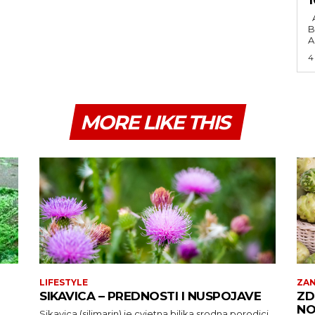
Američki novoizabrani predsjednik Džo
B
A
4
MORE LIKE THIS
LIFESTYLE
ZAN
SIKAVICA – PREDNOSTI I NUSPOJAVE
ZD
NO
Sikavica (silimarin) je cvjetna biljka srodna porodici