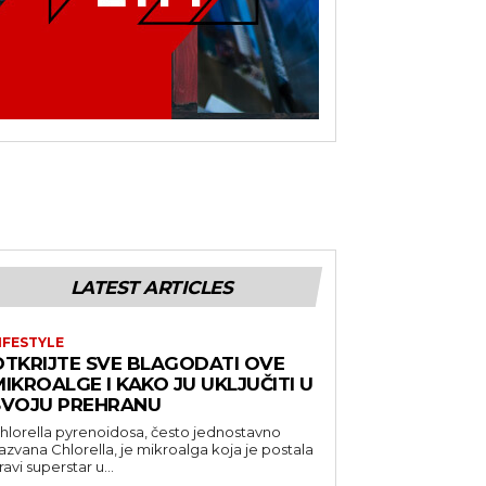
LATEST ARTICLES
IFESTYLE
OTKRIJTE SVE BLAGODATI OVE
IKROALGE I KAKO JU UKLJUČITI U
SVOJU PREHRANU
hlorella pyrenoidosa, često jednostavno
azvana Chlorella, je mikroalga koja je postala
ravi superstar u...