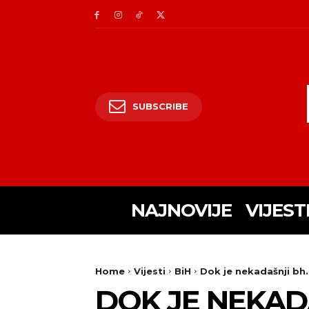
SUBSCRIBE
NAJNOVIJE
VIJEST
Home
Vijesti
BiH
Dok je nekadašnji bh.
DOK JE NEKAD