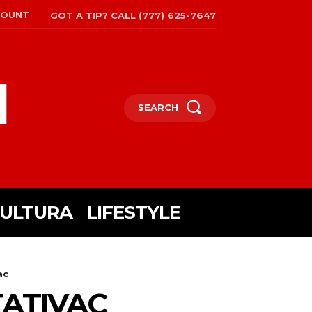
COUNT
GOT A TIP? CALL (777) 625-7647
l
SEARCH
ULTURA
LIFESTYLE
ac
TATIVAC