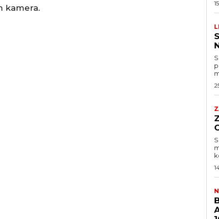
1
h kamera.
L
S
S
p
m
2
Z
S
m
k
1
N