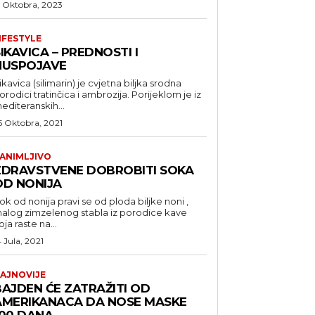
5 Oktobra, 2023
IFESTYLE
IKAVICA – PREDNOSTI I
NUSPOJAVE
ikavica (silimarin) je cvjetna biljka srodna
orodici tratinčica i ambrozija. Porijeklom je iz
editeranskih...
5 Oktobra, 2021
ANIMLJIVO
ZDRAVSTVENE DOBROBITI SOKA
OD NONIJA
ok od nonija pravi se od ploda biljke noni ,
alog zimzelenog stabla iz porodice kave
oja raste na...
4 Jula, 2021
AJNOVIJE
BAJDEN ĆE ZATRAŽITI OD
AMERIKANACA DA NOSE MASKE