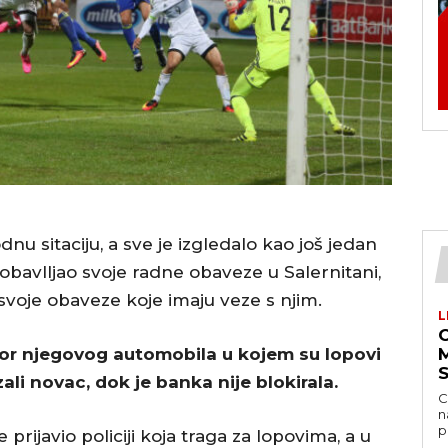
nu sitaciju, a sve je izgledalo kao još jedan
 obavlljao svoje radne obaveze u Salernitani,
i svoje obaveze koje imaju veze s njim.
L
rozor njegovog automobila u kojem su lopovi
M
zali novac, dok je banka nije blokirala.
C
n
p
 prijavio policiji koja traga za lopovima, a u