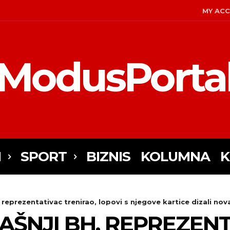
MY AC
ModusPorta
I
SPORT
BIZNIS
KOLUMNA
K
 reprezentativac trenirao, lopovi s njegove kartice dizali nov
AŠNJI BH. REPREZEN