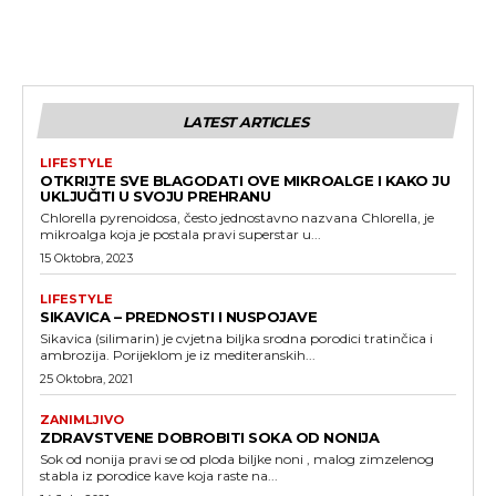
LATEST ARTICLES
LIFESTYLE
OTKRIJTE SVE BLAGODATI OVE MIKROALGE I KAKO JU
UKLJUČITI U SVOJU PREHRANU
Chlorella pyrenoidosa, često jednostavno nazvana Chlorella, je
mikroalga koja je postala pravi superstar u...
15 Oktobra, 2023
LIFESTYLE
SIKAVICA – PREDNOSTI I NUSPOJAVE
Sikavica (silimarin) je cvjetna biljka srodna porodici tratinčica i
ambrozija. Porijeklom je iz mediteranskih...
25 Oktobra, 2021
ZANIMLJIVO
ZDRAVSTVENE DOBROBITI SOKA OD NONIJA
Sok od nonija pravi se od ploda biljke noni , malog zimzelenog
stabla iz porodice kave koja raste na...