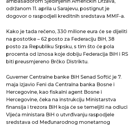
ambasadorom Sjedinjenih Američkih Država,
održanom 11. aprila u Sarajevu, postignut je
dogovor o raspodjeli kreditnih sredstava MMF-a.
Kako je tada rečeno, 330 milione eura će se dijeliti
na postotke – 62 posto za Federaciju BiH, 38
posto za Republiku Srpsku, s tim što će pola
procenta od iznosa koje dobiju Federacija BiH i RS
biti preusmjereno Brčko Distriktu.
Guverner Centralne banke BiH Senad Softić je 7.
maja izjavio Feni da Centralna banka Bosne i
Hercegovine, kao fiskalni agent Bosne i
Hercegovine, čeka na instrukciju Ministarstva
finansija i trezora BiH koja će se temeljiti na odluci
Vijeća ministara BiH o utvrđivanju raspodjele
sredstava od Međunarodnog monetarnog