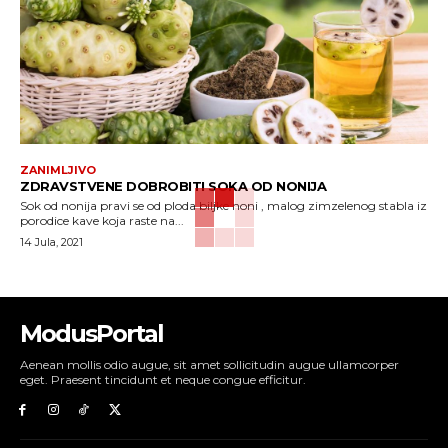
ZANIMLJIVO
ZDRAVSTVENE DOBROBITI SOKA OD NONIJA
Sok od nonija pravi se od ploda biljke noni , malog zimzelenog stabla iz
porodice kave koja raste na...
14 Jula, 2021
ModusPortal
Aenean mollis odio augue, sit amet sollicitudin augue ullamcorper
eget. Praesent tincidunt et neque congue efficitur.