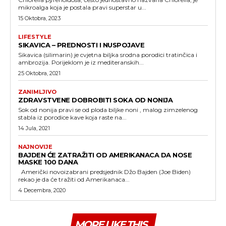
mikroalga koja je postala pravi superstar u...
15 Oktobra, 2023
LIFESTYLE
SIKAVICA – PREDNOSTI I NUSPOJAVE
Sikavica (silimarin) je cvjetna biljka srodna porodici tratinčica i
ambrozija. Porijeklom je iz mediteranskih...
25 Oktobra, 2021
ZANIMLJIVO
ZDRAVSTVENE DOBROBITI SOKA OD NONIJA
Sok od nonija pravi se od ploda biljke noni , malog zimzelenog
stabla iz porodice kave koja raste na...
14 Jula, 2021
NAJNOVIJE
BAJDEN ĆE ZATRAŽITI OD AMERIKANACA DA NOSE
MASKE 100 DANA
Američki novoizabrani predsjednik Džo Bajden (Joe Biden)
rekao je da će tražiti od Amerikanaca...
4 Decembra, 2020
MORE LIKE THIS