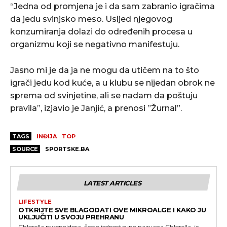
“Jedna od promjena je i da sam zabranio igračima
da jedu svinjsko meso. Usljed njegovog
konzumiranja dolazi do određenih procesa u
organizmu koji se negativno manifestuju.
Jasno mi je da ja ne mogu da utičem na to što
igrači jedu kod kuće, a u klubu se nijedan obrok ne
sprema od svinjetine, ali se nadam da poštuju
pravila”, izjavio je Janjić, a prenosi ”Žurnal”.
TAGS
INĐIJA
TOP
SOURCE
SPORTSKE.BA
LATEST ARTICLES
LIFESTYLE
OTKRIJTE SVE BLAGODATI OVE MIKROALGE I KAKO JU
UKLJUČITI U SVOJU PREHRANU
Chlorella pyrenoidosa, često jednostavno nazvana Chlorella, je