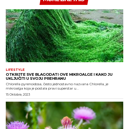
LIFESTYLE
OTKRIJTE SVE BLAGODATI OVE MIKROALGE I KAKO JU
UKLJUČITI U SVOJU PREHRANU
Chlorella pyrenoidosa, često jednostavno nazvana Chlorella, je
mikroalga koja je postala pravi superstar u...
15 Oktobra, 2023