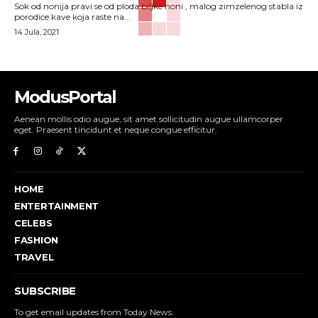
Sok od nonija pravi se od ploda biljke noni , malog zimzelenog stabla iz
porodice kave koja raste na...
14 Jula, 2021
ModusPortal
Aenean mollis odio augue, sit amet sollicitudin augue ullamcorper
eget. Praesent tincidunt et neque congue efficitur.
HOME
ENTERTAINMENT
CELEBS
FASHION
TRAVEL
SUBSCRIBE
To get email updates from Today News.