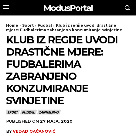
ModusPortal
Home
Sport
Fudbal
Klub iz regije uvodi drastične
mjere: Fudbalerima zabranjeno konzumiranje svinjetine
KLUB IZ REGIJE UVODI
DRASTIČNE MJERE:
FUDBALERIMA
ZABRANJENO
KONZUMIRANJE
SVINJETINE
SPORT
FUDBAL
ZANIMLJIVO
PUBLISHED ON
27 MAJA, 2020
BY
VEDAD GAČANOVIĆ