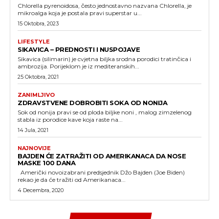
Chlorella pyrenoidosa, često jednostavno nazvana Chlorella, je
mikroalga koja je postala pravi superstar u...
15 Oktobra, 2023
LIFESTYLE
SIKAVICA – PREDNOSTI I NUSPOJAVE
Sikavica (silimarin) je cvjetna biljka srodna porodici tratinčica i
ambrozija. Porijeklom je iz mediteranskih...
25 Oktobra, 2021
ZANIMLJIVO
ZDRAVSTVENE DOBROBITI SOKA OD NONIJA
Sok od nonija pravi se od ploda biljke noni , malog zimzelenog
stabla iz porodice kave koja raste na...
14 Jula, 2021
NAJNOVIJE
BAJDEN ĆE ZATRAŽITI OD AMERIKANACA DA NOSE
MASKE 100 DANA
Američki novoizabrani predsjednik Džo Bajden (Joe Biden)
rekao je da će tražiti od Amerikanaca...
4 Decembra, 2020