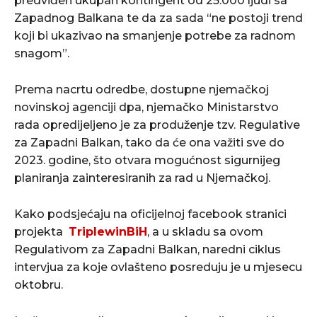
predviđen ukupan kontingent od 25.000 ljudi sa
Zapadnog Balkana te da za sada “ne postoji trend
koji bi ukazivao na smanjenje potrebe za radnom
snagom”.
Prema nacrtu odredbe, dostupne njemačkoj
novinskoj agenciji dpa, njemačko Ministarstvo
rada opredijeljeno je za produženje tzv. Regulative
za Zapadni Balkan, tako da će ona važiti sve do
2023. godine, što otvara mogućnost sigurnijeg
planiranja zainteresiranih za rad u Njemačkoj.
Kako podsjećaju na oficijelnoj facebook stranici
projekta
TriplewinBiH
, a u skladu sa ovom
Regulativom za Zapadni Balkan, naredni ciklus
intervjua za koje ovlašteno posreduju je u mjesecu
oktobru.