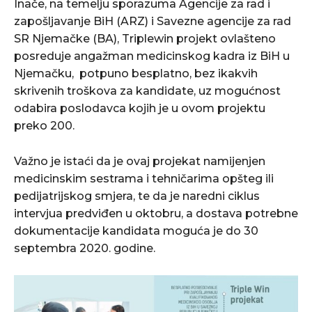
Inače, na temelju sporazuma Agencije za rad i
zapošljavanje BiH (ARZ) i Savezne agencije za rad
SR Njemačke (BA), Triplewin projekt ovlašteno
posreduje angažman medicinskog kadra iz BiH u
Njemačku, potpuno besplatno, bez ikakvih
skrivenih troškova za kandidate, uz mogućnost
odabira poslodavca kojih je u ovom projektu
preko 200.
Važno je istaći da je ovaj projekat namijenjen
medicinskim sestrama i tehničarima opšteg ili
pedijatrijskog smjera, te da je naredni ciklus
intervjua predviđen u oktobru, a dostava potrebne
dokumentacije kandidata moguća je do 30
septembra 2020. godine.