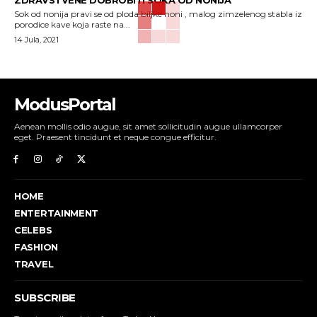
ZDRAVSTVENE DOBROBITI SOKA OD NONIJA
Sok od nonija pravi se od ploda biljke noni , malog zimzelenog stabla iz
porodice kave koja raste na...
14 Jula, 2021
ModusPortal
Aenean mollis odio augue, sit amet sollicitudin augue ullamcorper
eget. Praesent tincidunt et neque congue efficitur.
HOME
ENTERTAINMENT
CELEBS
FASHION
TRAVEL
SUBSCRIBE