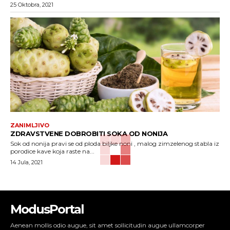
25 Oktobra, 2021
ZANIMLJIVO
ZDRAVSTVENE DOBROBITI SOKA OD NONIJA
Sok od nonija pravi se od ploda biljke noni , malog zimzelenog stabla iz
porodice kave koja raste na...
14 Jula, 2021
ModusPortal
Aenean mollis odio augue, sit amet sollicitudin augue ullamcorper