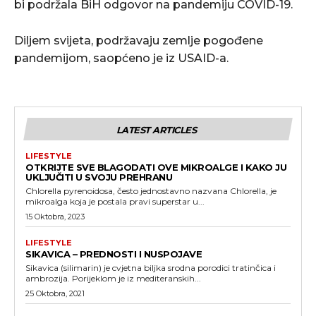
bi podržala BiH odgovor na pandemiju COVID-19.
Diljem svijeta, podržavaju zemlje pogođene
pandemijom, saopćeno je iz USAID-a.
LATEST ARTICLES
LIFESTYLE
OTKRIJTE SVE BLAGODATI OVE MIKROALGE I KAKO JU
UKLJUČITI U SVOJU PREHRANU
Chlorella pyrenoidosa, često jednostavno nazvana Chlorella, je
mikroalga koja je postala pravi superstar u...
15 Oktobra, 2023
LIFESTYLE
SIKAVICA – PREDNOSTI I NUSPOJAVE
Sikavica (silimarin) je cvjetna biljka srodna porodici tratinčica i
ambrozija. Porijeklom je iz mediteranskih...
25 Oktobra, 2021