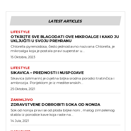
LATEST ARTICLES
LIFESTYLE
OTKRIJTE SVE BLAGODATI OVE MIKROALGE I KAKO JU
UKLJUČITI U SVOJU PREHRANU
Chlorella pyrenoidosa, često jednostavno nazvana Chlorella, je
mikroalga koja je postala pravi superstar u...
15 Oktobra, 2023
LIFESTYLE
SIKAVICA – PREDNOSTI I NUSPOJAVE
Sikavica (silimarin) je cvjetna biljka srodna porodici tratinčica i
ambrozija. Porijeklom je iz mediteranskih...
25 Oktobra, 2021
ZANIMLJIVO
ZDRAVSTVENE DOBROBITI SOKA OD NONIJA
Sok od nonija pravi se od ploda biljke noni , malog zimzelenog
stabla iz porodice kave koja raste na...
14 Jula, 2021