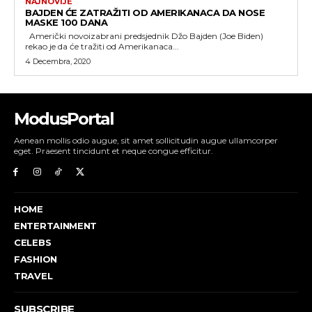
NAJNOVIJE
BAJDEN ĆE ZATRAŽITI OD AMERIKANACA DA NOSE
MASKE 100 DANA
Američki novoizabrani predsjednik Džo Bajden (Joe Biden)
rekao je da će tražiti od Amerikanaca...
4 Decembra, 2020
ModusPortal
Aenean mollis odio augue, sit amet sollicitudin augue ullamcorper
eget. Praesent tincidunt et neque congue efficitur.
HOME
ENTERTAINMENT
CELEBS
FASHION
TRAVEL
SUBSCRIBE