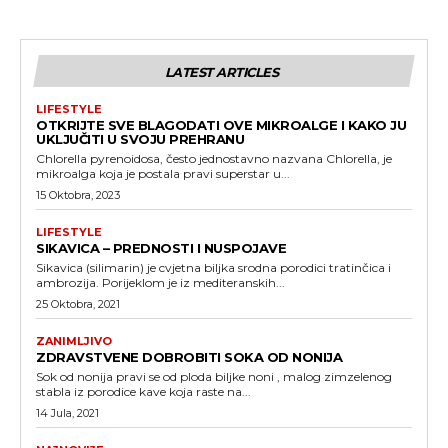
LATEST ARTICLES
LIFESTYLE
OTKRIJTE SVE BLAGODATI OVE MIKROALGE I KAKO JU
UKLJUČITI U SVOJU PREHRANU
Chlorella pyrenoidosa, često jednostavno nazvana Chlorella, je
mikroalga koja je postala pravi superstar u...
15 Oktobra, 2023
LIFESTYLE
SIKAVICA – PREDNOSTI I NUSPOJAVE
Sikavica (silimarin) je cvjetna biljka srodna porodici tratinčica i
ambrozija. Porijeklom je iz mediteranskih...
25 Oktobra, 2021
ZANIMLJIVO
ZDRAVSTVENE DOBROBITI SOKA OD NONIJA
Sok od nonija pravi se od ploda biljke noni , malog zimzelenog
stabla iz porodice kave koja raste na...
14 Jula, 2021