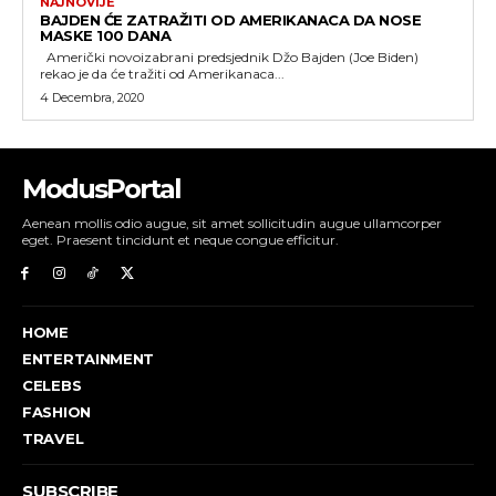
NAJNOVIJE
BAJDEN ĆE ZATRAŽITI OD AMERIKANACA DA NOSE
MASKE 100 DANA
Američki novoizabrani predsjednik Džo Bajden (Joe Biden)
rekao je da će tražiti od Amerikanaca...
4 Decembra, 2020
ModusPortal
Aenean mollis odio augue, sit amet sollicitudin augue ullamcorper
eget. Praesent tincidunt et neque congue efficitur.
HOME
ENTERTAINMENT
CELEBS
FASHION
TRAVEL
SUBSCRIBE