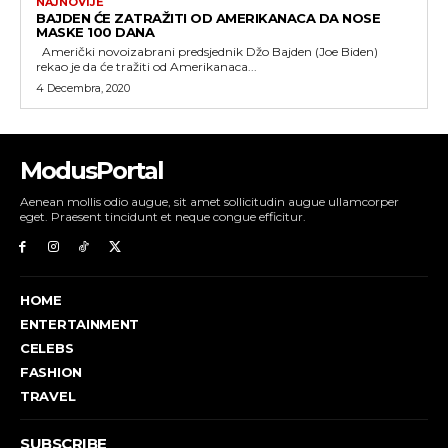
NAJNOVIJE
BAJDEN ĆE ZATRAŽITI OD AMERIKANACA DA NOSE
MASKE 100 DANA
Američki novoizabrani predsjednik Džo Bajden (Joe Biden)
rekao je da će tražiti od Amerikanaca...
4 Decembra, 2020
ModusPortal
Aenean mollis odio augue, sit amet sollicitudin augue ullamcorper
eget. Praesent tincidunt et neque congue efficitur.
HOME
ENTERTAINMENT
CELEBS
FASHION
TRAVEL
SUBSCRIBE