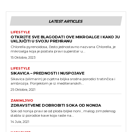
LATEST ARTICLES
LIFESTYLE
OTKRIJTE SVE BLAGODATI OVE MIKROALGE I KAKO JU
UKLJUČITI U SVOJU PREHRANU
Chlorella pyrenoidosa, često jednostavno nazvana Chlorella, je
mikroalga koja je postala pravi superstar u...
15 Oktobra, 2023
LIFESTYLE
SIKAVICA – PREDNOSTI I NUSPOJAVE
Sikavica (silimarin) je cvjetna biljka srodna porodici tratinčica i
ambrozija. Porijeklom je iz mediteranskih...
25 Oktobra, 2021
ZANIMLJIVO
ZDRAVSTVENE DOBROBITI SOKA OD NONIJA
Sok od nonija pravi se od ploda biljke noni , malog zimzelenog
stabla iz porodice kave koja raste na...
14 Jula, 2021