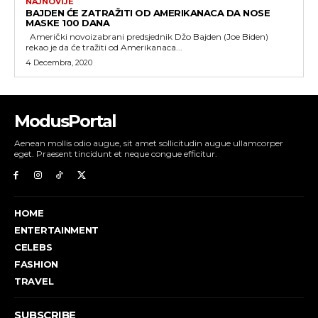
NAJNOVIJE
BAJDEN ĆE ZATRAŽITI OD AMERIKANACA DA NOSE
MASKE 100 DANA
Američki novoizabrani predsjednik Džo Bajden (Joe Biden)
rekao je da će tražiti od Amerikanaca...
4 Decembra, 2020
ModusPortal
Aenean mollis odio augue, sit amet sollicitudin augue ullamcorper
eget. Praesent tincidunt et neque congue efficitur.
HOME
ENTERTAINMENT
CELEBS
FASHION
TRAVEL
SUBSCRIBE