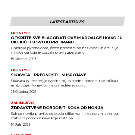
LATEST ARTICLES
LIFESTYLE
OTKRIJTE SVE BLAGODATI OVE MIKROALGE I KAKO JU
UKLJUČITI U SVOJU PREHRANU
Chlorella pyrenoidosa, često jednostavno nazvana Chlorella, je
mikroalga koja je postala pravi superstar u...
15 Oktobra, 2023
LIFESTYLE
SIKAVICA – PREDNOSTI I NUSPOJAVE
Sikavica (silimarin) je cvjetna biljka srodna porodici tratinčica i
ambrozija. Porijeklom je iz mediteranskih...
25 Oktobra, 2021
ZANIMLJIVO
ZDRAVSTVENE DOBROBITI SOKA OD NONIJA
Sok od nonija pravi se od ploda biljke noni , malog zimzelenog
stabla iz porodice kave koja raste na...
14 Jula, 2021