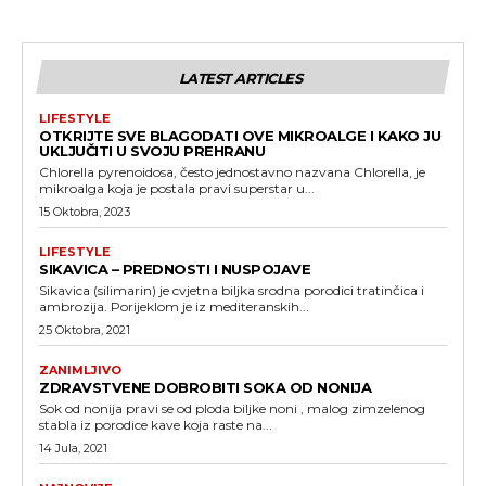
LATEST ARTICLES
LIFESTYLE
OTKRIJTE SVE BLAGODATI OVE MIKROALGE I KAKO JU
UKLJUČITI U SVOJU PREHRANU
Chlorella pyrenoidosa, često jednostavno nazvana Chlorella, je
mikroalga koja je postala pravi superstar u...
15 Oktobra, 2023
LIFESTYLE
SIKAVICA – PREDNOSTI I NUSPOJAVE
Sikavica (silimarin) je cvjetna biljka srodna porodici tratinčica i
ambrozija. Porijeklom je iz mediteranskih...
25 Oktobra, 2021
ZANIMLJIVO
ZDRAVSTVENE DOBROBITI SOKA OD NONIJA
Sok od nonija pravi se od ploda biljke noni , malog zimzelenog
stabla iz porodice kave koja raste na...
14 Jula, 2021