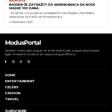
NAJNOVIJE
BAJDEN ĆE ZATRAŽITI OD AMERIKANACA DA NOSE
MASKE 100 DANA
Američki novoizabrani predsjednik Džo Bajden (Joe Biden)
rekao je da će tražiti od Amerikanaca...
4 Decembra, 2020
ModusPortal
Aenean mollis odio augue, sit amet sollicitudin augue ullamcorper
eget. Praesent tincidunt et neque congue efficitur.
HOME
ENTERTAINMENT
CELEBS
FASHION
TRAVEL
SUBSCRIBE