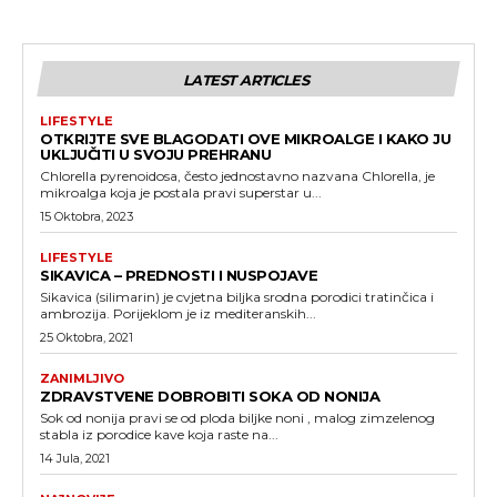
LATEST ARTICLES
LIFESTYLE
OTKRIJTE SVE BLAGODATI OVE MIKROALGE I KAKO JU
UKLJUČITI U SVOJU PREHRANU
Chlorella pyrenoidosa, često jednostavno nazvana Chlorella, je
mikroalga koja je postala pravi superstar u...
15 Oktobra, 2023
LIFESTYLE
SIKAVICA – PREDNOSTI I NUSPOJAVE
Sikavica (silimarin) je cvjetna biljka srodna porodici tratinčica i
ambrozija. Porijeklom je iz mediteranskih...
25 Oktobra, 2021
ZANIMLJIVO
ZDRAVSTVENE DOBROBITI SOKA OD NONIJA
Sok od nonija pravi se od ploda biljke noni , malog zimzelenog
stabla iz porodice kave koja raste na...
14 Jula, 2021