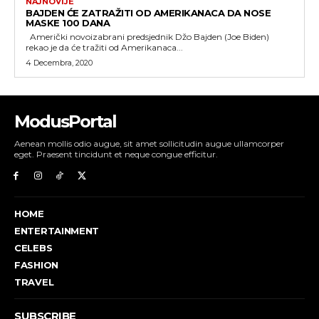
NAJNOVIJE
BAJDEN ĆE ZATRAŽITI OD AMERIKANACA DA NOSE
MASKE 100 DANA
Američki novoizabrani predsjednik Džo Bajden (Joe Biden)
rekao je da će tražiti od Amerikanaca...
4 Decembra, 2020
ModusPortal
Aenean mollis odio augue, sit amet sollicitudin augue ullamcorper
eget. Praesent tincidunt et neque congue efficitur.
HOME
ENTERTAINMENT
CELEBS
FASHION
TRAVEL
SUBSCRIBE