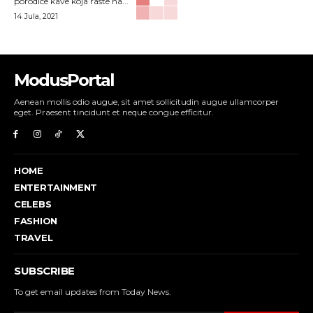
porodice kave koja raste na...
14 Jula, 2021
ModusPortal
Aenean mollis odio augue, sit amet sollicitudin augue ullamcorper
eget. Praesent tincidunt et neque congue efficitur.
HOME
ENTERTAINMENT
CELEBS
FASHION
TRAVEL
SUBSCRIBE
To get email updates from Today News.