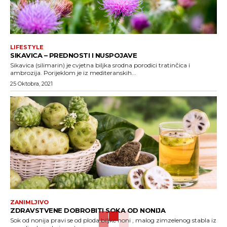
LIFESTYLE
SIKAVICA – PREDNOSTI I NUSPOJAVE
Sikavica (silimarin) je cvjetna biljka srodna porodici tratinčica i
ambrozija. Porijeklom je iz mediteranskih...
25 Oktobra, 2021
ZANIMLJIVO
ZDRAVSTVENE DOBROBITI SOKA OD NONIJA
Sok od nonija pravi se od ploda biljke noni , malog zimzelenog stabla iz