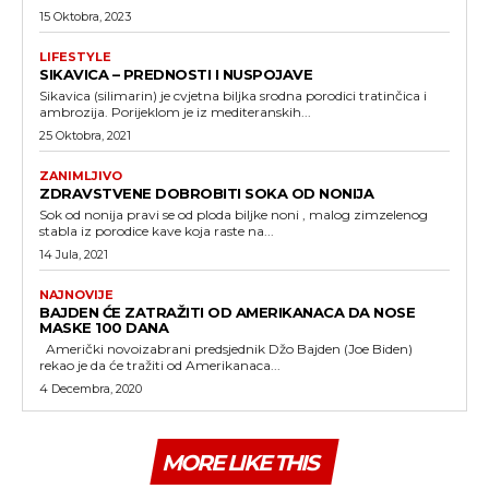
15 Oktobra, 2023
LIFESTYLE
SIKAVICA – PREDNOSTI I NUSPOJAVE
Sikavica (silimarin) je cvjetna biljka srodna porodici tratinčica i
ambrozija. Porijeklom je iz mediteranskih...
25 Oktobra, 2021
ZANIMLJIVO
ZDRAVSTVENE DOBROBITI SOKA OD NONIJA
Sok od nonija pravi se od ploda biljke noni , malog zimzelenog
stabla iz porodice kave koja raste na...
14 Jula, 2021
NAJNOVIJE
BAJDEN ĆE ZATRAŽITI OD AMERIKANACA DA NOSE
MASKE 100 DANA
Američki novoizabrani predsjednik Džo Bajden (Joe Biden)
rekao je da će tražiti od Amerikanaca...
4 Decembra, 2020
MORE LIKE THIS