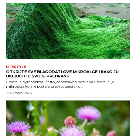
LIFESTYLE
OTKRIJTE SVE BLAGODATI OVE MIKROALGE I KAKO JU
UKLJUČITI U SVOJU PREHRANU
Chlorella pyrenoidosa, često jednostavno nazvana Chlorella, je
mikroalga koja je postala pravi superstar u...
15 Oktobra, 2023